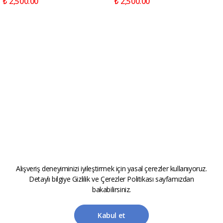
₺ 2,500.00
₺ 2,500.00
Alışveriş deneyiminizi iyileştirmek için yasal çerezler kullanıyoruz.
Detaylı bilgiye
Gizlilik ve Çerezler Politikası
sayfamızdan
bakabilirsiniz.
Kabul et